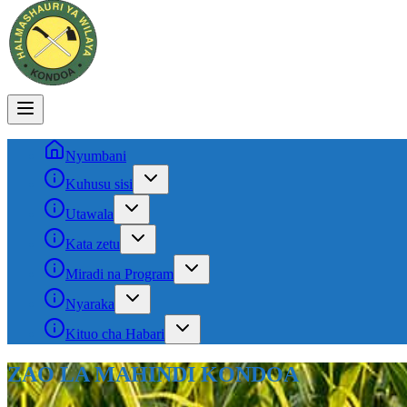
Nyumbani
Kuhusu sisi
Utawala
Kata zetu
Miradi na Program
Nyaraka
Kituo cha Habari
ZAO LA MAHINDI KONDOA