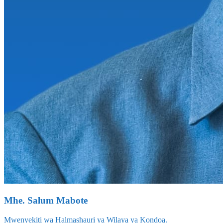
Mhe. Salum Mabote
Mwenyekiti wa Halmashauri ya Wilaya ya Kondoa.