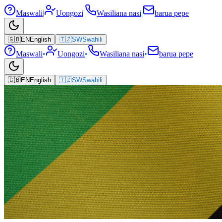
Maswali
|
Uongozi
|
Wasiliana nasi
|
barua pepe
🇬🇧
EN
English
🇹🇿
SW
Swahili
Maswali
•
Uongozi
•
Wasiliana nasi
•
barua pepe
🇬🇧
EN
English
🇹🇿
SW
Swahili